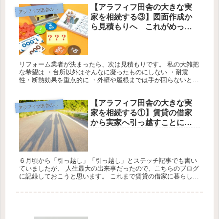
【アラフィフ田舎の大きな実
ラフィフ田舎の大きな実家を相続する
ア
家を相続する③】図面作成か
ら見積もりへ これがめっち
ゃ時間かかりました
リフォーム業者が決まったら、次は見積もりです。 私の大雑把
な希望は ・台所以外はそんなに凝ったものにしない ・耐震
性・断熱効果を重点的に ・外壁や屋根までは手が回らないと思
うので、修繕程度で 住宅ローンの手続きも少し動き出している
中で、「見...
【アラフィフ田舎の大きな実
ラフィフ田舎の大きな実家を相続する
ア
家を相続する①】賃貸の借家
から実家へ引っ越すことにな
った経緯
６月頃から「引っ越し」「引っ越し」とステッチ記事でも書い
ていましたが、 人生最大の出来事だったので、こちらのブログ
に記録しておこうと思います。 これまで賃貸の借家に暮らして
いましたが、賃貸契約終了になるため 夫の田舎の大きな実家を
完全相続を...