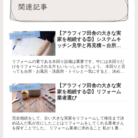
関連記事
【アラフィフ田舎の大きな実
ラフィフ田舎の大きな実家を相続する
ア
家を相続する⑤】システムキ
ッチン見学と再見積～台所編
１～
リフォームの要である水回り設備は重要です。中には水回りだ
けをリフォームされる方もいらっしゃるでしょう。 水回りと言
っても台所・お風呂・洗面所・トイレと一気にすると、決めな
いといけないことがたくさんあります。 １カ所であっても台所
だけでシステ...
【アラフィフ田舎の大きな実
ラフィフ田舎の大きな実家を相続する
ア
家を相続する②】リフォーム
業者選び
完全相続をして、古い大きな実家をリフォームして移住まで決
め込んだ私が次にしたことはリフォームをしてくれる業者さん
を探すことでした。 リフォーム業者に求めること 私が１番大
切にしたことは「リフォーム業者さんを信用できるか？」でし
た。 見ず知ら...