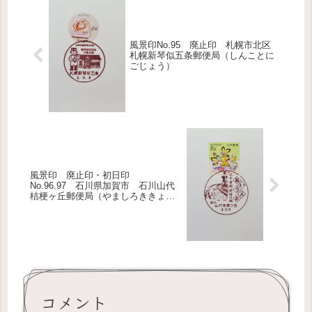
風景印No.95 廃止印 札幌市北区
札幌新琴似五条郵便局（しんことに
ごじょう）
風景印 廃止印・初日印
No.96.97 石川県加賀市 石川山代
桔梗ヶ丘郵便局（やましろききょう
がおか）
コメント