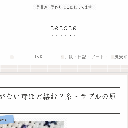
手書き・手作りにこだわってます
tetote
INK
手帳・日記・ノート・文具
間がない時ほど絡む？糸トラブルの原
upersized World Travel Bookshelf【Heaven and Earth Designs】
S