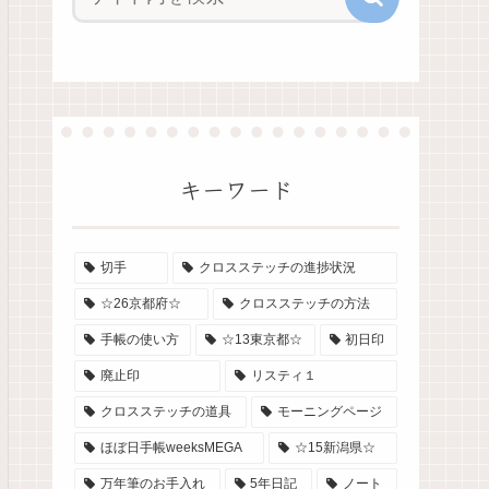
キーワード
切手
クロスステッチの進捗状況
☆26京都府☆
クロスステッチの方法
手帳の使い方
☆13東京都☆
初日印
廃止印
リスティ１
クロスステッチの道具
モーニングページ
ほぼ日手帳weeksMEGA
☆15新潟県☆
万年筆のお手入れ
5年日記
ノート