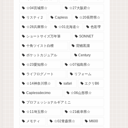
☆04宮城県☆
☆27大阪府☆
リスティ２
Capless
☆20長野県☆
☆28兵庫県☆
☆01北海道☆
色彩雫
ショートサイズ万年筆
SONNET
十角ツイスト白檀
背鰭黒溜
ポケットカジュアル
Century
☆23愛知県☆
☆07福島県☆
ライフログノート
リフォーム
☆14神奈川県☆
safari
エクリB6
Caplessdecimo
☆06山形県☆
プロフェッショナルギアミニ
☆11埼玉県☆
☆21岐阜県☆
メモティ
☆02青森県☆
M600