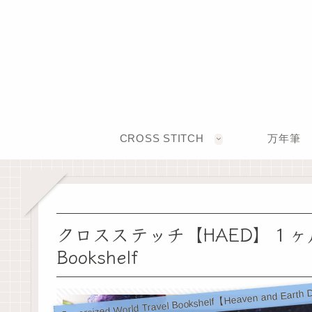
CROSS STITCH
万年筆
クロスステッチ【HAED】１ヶ月半
Bookshelf
Supersized World Travel Bookshelf【Heaven and Earth