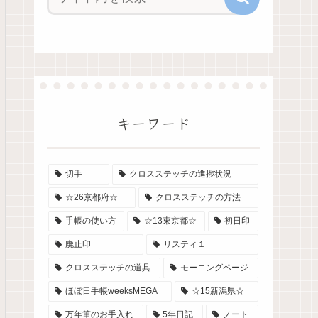
キーワード
切手
クロスステッチの進捗状況
☆26京都府☆
クロスステッチの方法
手帳の使い方
☆13東京都☆
初日印
廃止印
リスティ１
クロスステッチの道具
モーニングページ
ほぼ日手帳weeksMEGA
☆15新潟県☆
万年筆のお手入れ
5年日記
ノート