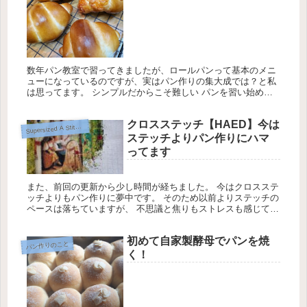
数年パン教室で習ってきましたが、ロールパンって基本のメニ
ューになっているのですが、実はパン作りの集大成では？と私
は思ってます。 シンプルだからこそ難しい パンを習い始めた
頃って、華やかだったり具だくさんのパンに心奪われ、シンプ
ルなロールパン...
クロスステッチ【HAED】今は
upersized A Stitch In Time Max Color
S
ステッチよりパン作りにハマ
ってます
また、前回の更新から少し時間が経ちました。 今はクロスステ
ッチよりもパン作りに夢中です。 そのため以前よりステッチの
ペースは落ちていますが、 不思議と焦りもストレスも感じてい
ません。 この2週間で針を持ったのは5日間 Heaven and ...
初めて自家製酵母でパンを焼
パン作りのこと
く！