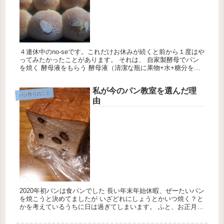
４連休中のno-seです。これだけお休みが続くと前から１度はや
ってみたかったことがあります。 それは、 自家製酵母でパン
を焼く 酵母液をもらう 酵母液（清潔な瓶に果物+水+糖分を少
しを入れて、発酵させたもの） 曼殊沙華（旦那）が酵母液を作
る...
私が今のパン教室を選んだ理
パン作りのこと
由
2020年初パンは食パンでした 長い年末年始休暇、ぜーたいパン
を焼こうと決めてましたが いざどれにしょうとかいつ焼く？と
かを考えているうちに日は過ぎてしまいます。 ふと、お正月の
黒豆を使ったらどうなんだろ？と思い 無難な食パンを焼くこと
にし...