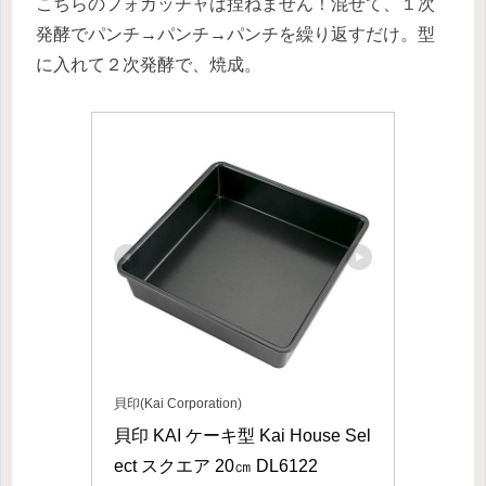
こちらのフォカッチャは捏ねません！混ぜて、１次
発酵でパンチ→パンチ→パンチを繰り返すだけ。型
に入れて２次発酵で、焼成。
貝印(Kai Corporation)
貝印 KAI ケーキ型 Kai House Sel
ect スクエア 20㎝ DL6122