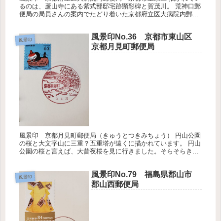
るのは、蘆山寺にある紫式部邸宅跡顕彰碑と賀茂川。 荒神口郵
便局の局員さんの案内でたどり着いた京都府立医大病院内郵便
局。一般の人も堂々と入れるところにあります。独り身で入院
なんてしたら...
風景印No.36 京都市東山区
風景印
京都月見町郵便局
風景印 京都月見町郵便局（きゅうとつきみちょう） 円山公園
の桜と大文字山に三重？五重塔が遠くに描かれています。 円山
公園の桜と言えば、大昔夜桜を見に行きました。そらそらきれ
いな枝垂桜が見れます。それ以上に人の多さにびっくりします
が、日が暮れ...
風景印No.79 福島県郡山市
風景印
郡山西郵便局