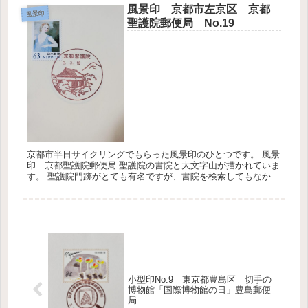
風景印 京都市左京区 京都
風景印
聖護院郵便局 No.19
京都市半日サイクリングでもらった風景印のひとつです。 風景
印 京都聖護院郵便局 聖護院の書院と大文字山が描かれていま
す。 聖護院門跡がとても有名ですが、書院を検索してもなかな
か探し出すことができませんでした。どうやら平成30年の台風
で被害を...
小型印No.9 東京都豊島区 切手の
博物館「国際博物館の日」豊島郵便
局