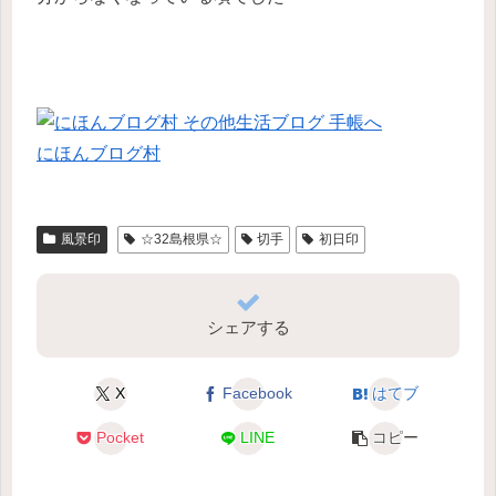
にほんブログ村
風景印
☆32島根県☆
切手
初日印
シェアする
X
Facebook
はてブ
Pocket
LINE
コピー