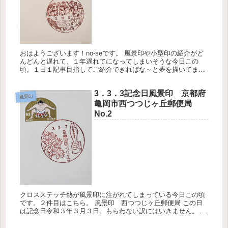
おはようございます！no-seです。 風景印や小型印の紹介がど
んどんと遅れて、１年遅れてになってしまいそうな今日この
頃。１日１記事目指してご紹介できればな～と夢を描いてま
す。 風景印 郡山西郵便局 小型印「秋の楽しい切手展」の郵
頼と共にいた...
3．3．3記念日風景印 京都府
風景印
亀岡市西つつじヶ丘郵便局
No.2
クロスステッチ熱が風景印に注がれてしまっている今日この頃
です。２件目はこちら。 風景印 西つつじヶ丘郵便局 この日
は記念日令和３年３月３日。もらわない訳にはいきません。走
り回りました。 つつじ（市の花）頼政塚 この西つつじヶ丘に
頼政塚があり...