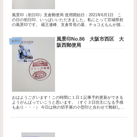
風景印（初日印）支倉郵便局 使用開始日：2021年6月1日 こ
の日の初日印、いっぱいいただきました。私にとって宮城県初
の風景印です。 蔵王連峰、支倉常長の墓、チョコえもんが描か
れています。 「チョコえもん」は支倉常長の遺志を継ぐ川崎町
観光P...
風景印No.86 大阪市西区 大
風景印
阪西郵便局
おはようございます！この時間に１日１記事予約更新ができる
ようがんばっていこうと思います。（すぐ３日坊主になる予感
もあり・・・） 今日は秋の切手展の小型印と合わせて郵頼した
大阪西郵便局の風景印です。 風景印 大阪西郵便局 京セラド
ームでスポー...