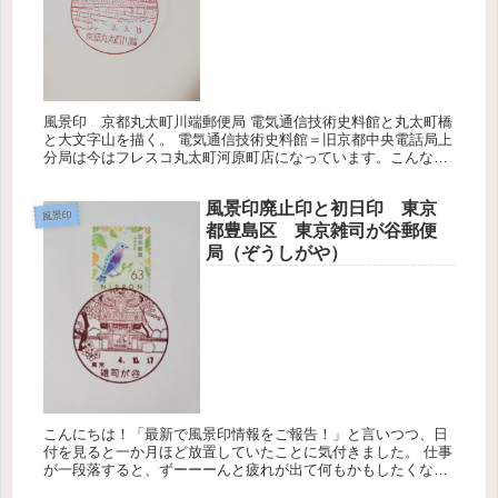
風景印 京都丸太町川端郵便局 電気通信技術史料館と丸太町橋
と大文字山を描く。 電気通信技術史料館＝旧京都中央電話局上
分局は今はフレスコ丸太町河原町店になっています。こんな立
派な建物がスーパーになるとは！初めて行ったときはキョロキ
ョロしたもの...
風景印廃止印と初日印 東京
風景印
都豊島区 東京雑司が谷郵便
局（ぞうしがや）
こんにちは！「最新で風景印情報をご報告！」と言いつつ、日
付を見ると一か月ほど放置していたことに気付きました。 仕事
が一段落すると、ずーーーんと疲れが出て何もかもしたくなく
なる日が続きます。自律神経やられちゃってるんでしょう