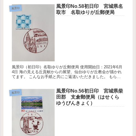
ね・・・アクセルべ...
風景印No.58初日印 宮城県名
風景印
取市 名取ゆりが丘郵便局
風景印（初日印）名取ゆりが丘郵便局 使用開始日：2021年6月
4日 海の見える丘貢献からの展望、仙台ゆりが丘教会が描かれ
てます。 こんなお手紙と共にご返送いただきました。 もらっ
た風景印のリフィル裏にこうやって貼って残してます。A4サイ
ズぐ...
風景印No.56初日印 宮城県柴
風景印
田郡 支倉郵便局（はせくら
ゆうびんきょく）