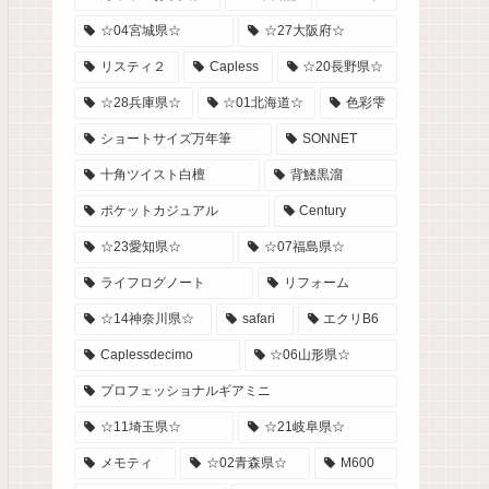
☆04宮城県☆
☆27大阪府☆
リスティ２
Capless
☆20長野県☆
☆28兵庫県☆
☆01北海道☆
色彩雫
ショートサイズ万年筆
SONNET
十角ツイスト白檀
背鰭黒溜
ポケットカジュアル
Century
☆23愛知県☆
☆07福島県☆
ライフログノート
リフォーム
☆14神奈川県☆
safari
エクリB6
Caplessdecimo
☆06山形県☆
プロフェッショナルギアミニ
☆11埼玉県☆
☆21岐阜県☆
メモティ
☆02青森県☆
M600