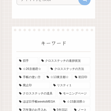
キーワード
切手
クロスステッチの進捗状況
☆26京都府☆
クロスステッチの方法
手帳の使い方
☆13東京都☆
初日印
廃止印
リスティ１
クロスステッチの道具
モーニングページ
ほぼ日手帳weeksMEGA
☆15新潟県☆
万年筆のお手入れ
5年日記
ノート