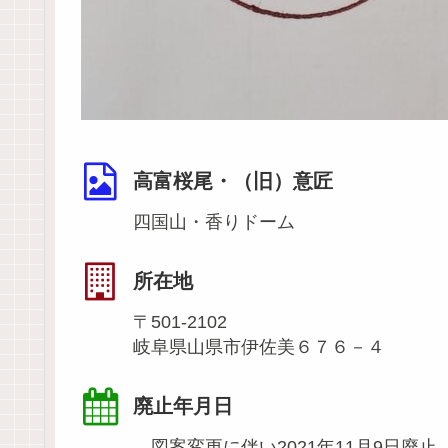
高富桜尾・（旧）意匠
四国山・香りドーム
所在地
〒501-2102
岐阜県山県市伊佐美６７６－４
廃止年月日
図案変更に伴い2021年11月9日廃止