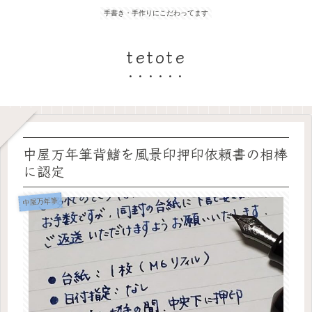
手書き・手作りにこだわってます
tetote
中屋万年筆背鰭を風景印押印依頼書の相棒
に認定
中屋万年筆