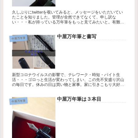
久しぶりにtwitterを覗いてみると、メッセージをいただいてい
たことを知りました。管理が全然できてなくて、申し訳な
い・・・私が持っている万年筆をもっと見てみたいと。有難い
ことです。自慢しちゃいます。 そこで、初めて買った中屋万年
筆の白檀塗...
中屋万年筆と書写
中屋万年筆
新型コロナウイルスの影響で、テレワーク・時短・バイト生
活・・・ゴロっと生活が変わってしまい、この先不安盛り沢山
の毎日です。休みの日は買い物と家事。家に引きこもり大好き
の私も流石にここまでくると、つまらなくなってきました。 家
で新しいことでも...
中屋万年筆は３本目
中屋万年筆