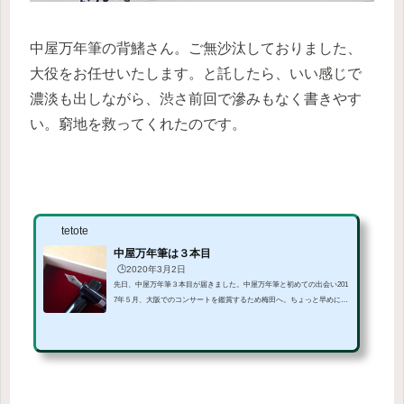
中屋万年筆の背鰭さん。ご無沙汰しておりました、
大役をお任せいたします。と託したら、いい感じで
濃淡も出しながら、渋さ前回で滲みもなく書きやす
い。窮地を救ってくれたのです。
tetote
中屋万年筆は３本目
🕒️2020年3月2日
先日、中屋万年筆３本目が届きました。中屋万年筆と初めての出会い201
7年５月、大阪でのコンサートを鑑賞するため梅田へ。ちょっと早めにつ
いて、NAGASAWA茶屋町をうろうろ。ネットやSNSでしか見たことがな
かったので、現物はどんなんだろうと。店員さんに誘導されるまま、好
みやペン先のことを話すと勢いでそのままオーダーとなってしまったの
です。「仕上がりは最長１年」と言われたので、それまでに貯金をすれ
ばいいか～と楽天的発想にさせる魔力を持っておりました。思ったより
早くに出来上がったその５か月後出来上がりの連絡をも...