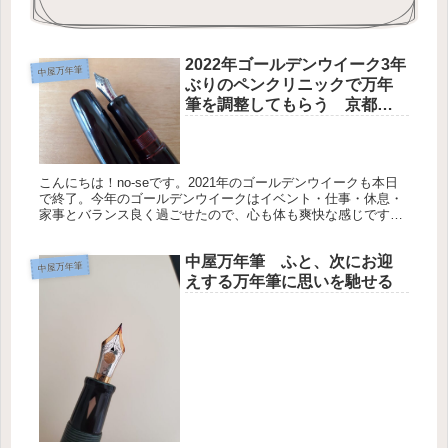
2022年ゴールデンウイーク3年
中屋万年筆
ぶりのペンクリニックで万年
筆を調整してもらう 京都丸
善本店編
こんにちは！no-seです。2021年のゴールデンウイークも本日
で終了。今年のゴールデンウイークはイベント・仕事・休息・
家事とバランス良く過ごせたので、心も体も爽快な感じです。
私のゴールデンウイークのビックイベントの１つ、ペンクリニ
ックへ...
中屋万年筆 ふと、次にお迎
中屋万年筆
えする万年筆に思いを馳せる