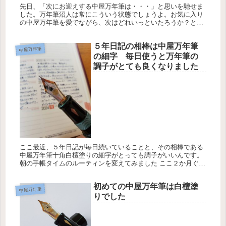
先日、「次にお迎えする中屋万年筆は・・・」と思いを馳せま
した。万年筆沼人は常にこういう状態でしょうよ。お気に入り
の中屋万年筆を愛でながら、次はどれいっといたろうか？と妄
想するのです。 次は十角ツイスト碧溜、その次は十角ツイスト
黒溜 軸は十角...
５年日記の相棒は中屋万年筆
中屋万年筆
の細字 毎日使うと万年筆の
調子がとても良くなりました
ここ最近、５年日記が毎日続いていることと、その相棒である
中屋万年筆十角白檀塗りの細字がとっても調子がいいんです。
朝の手帳タイムのルーティンを変えてみました ここ２か月ぐら
いでしょうか？朝の手帳タイムのルーティンを変えてみまし
た。すると５年...
初めての中屋万年筆は白檀塗
中屋万年筆
りでした