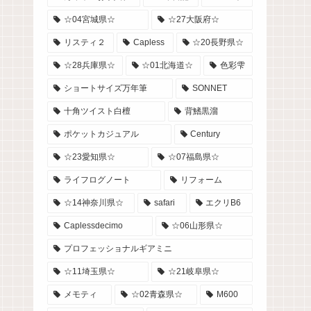
☆04宮城県☆
☆27大阪府☆
リスティ２
Capless
☆20長野県☆
☆28兵庫県☆
☆01北海道☆
色彩雫
ショートサイズ万年筆
SONNET
十角ツイスト白檀
背鰭黒溜
ポケットカジュアル
Century
☆23愛知県☆
☆07福島県☆
ライフログノート
リフォーム
☆14神奈川県☆
safari
エクリB6
Caplessdecimo
☆06山形県☆
プロフェッショナルギアミニ
☆11埼玉県☆
☆21岐阜県☆
メモティ
☆02青森県☆
M600