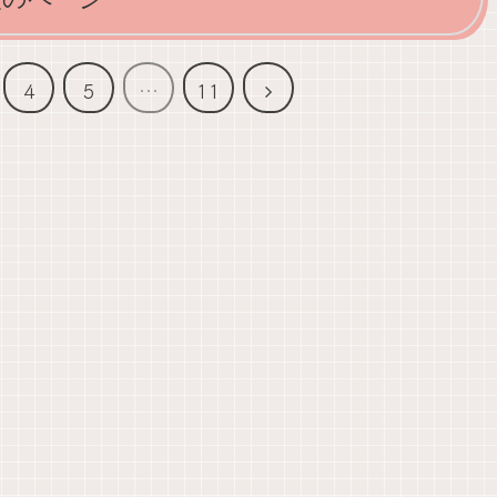
次
4
5
…
11
へ