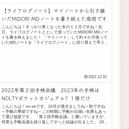
【ライフログノート】マイノートから引き継
いだMIDORI MDノートを書き終えた感想です
こんにちは！すっかり寒くなった冬の１２月ですね！先
日、ライフログノートととして使っていたMIDORI MDノー
トを書き終えました！ 「マイノート」して約４か月使って
いたMDノートを「ライフログノート」に切り替えて早２か
月、ライフログノートに...
2022.12.01
2022年第２回手帳会議 2023年の手帳は
NOLTYポケットカジュアル7 １冊だけ
こんにちは！no-seです。10月が過ぎましてね～秋ですね
～手帳の季節ですね～この時期に手帳が出揃い在庫もあっ
て選び放題です。 「第２回手帳会議」と書いていますが、
何度も手帳会議を繰り返してやっと結論が出ました。 2023
年は手帳１冊、ノー...