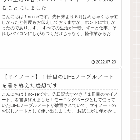
ることにしました
こんにちは！no-seです。先日来より６月はめちゃくちゃ忙
しかったと何度もお伝えしておりますが、ホントに忙しか
ったのであります。 すべての生活が一転、ずーと仕事。そ
れもパソコンにしがみつくだけじゃなく、軽作業からお客
様への謝罪訪問と中外中外...
2022.07.20
【マイノート】１冊目のLIFEノーブルノート
を書き終えた感想です
こんにちは！no-seです。先日記念すべき「１冊目のマイノ
ート」を書き終えました！モーニングページとして使って
いたLIFEノーブルノートが放置されていて、マイノートの
お試しノートとして使い出しました。 お試しが１年かかっ
てやっと書き終えるこ...