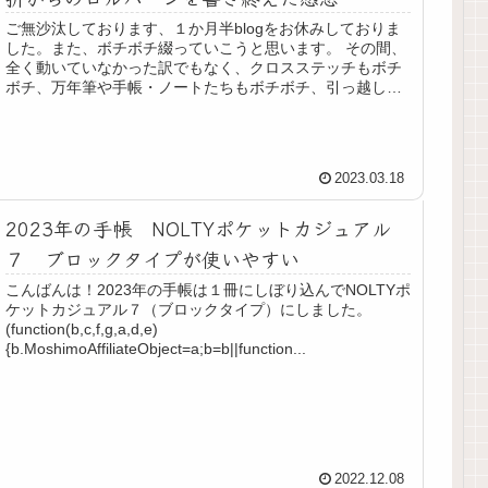
ご無沙汰しております、１か月半blogをお休みしておりま
した。また、ボチボチ綴っていこうと思います。 その間、
全く動いていなかった訳でもなく、クロスステッチもボチ
ボチ、万年筆や手帳・ノートたちもボチボチ、引っ越しの
準備がガッツリ、更年期障害...
2023.03.18
2023年の手帳 NOLTYポケットカジュアル
７ ブロックタイプが使いやすい
こんばんは！2023年の手帳は１冊にしぼり込んでNOLTYポ
ケットカジュアル７（ブロックタイプ）にしました。
(function(b,c,f,g,a,d,e)
{b.MoshimoAffiliateObject=a;b=b||function...
2022.12.08