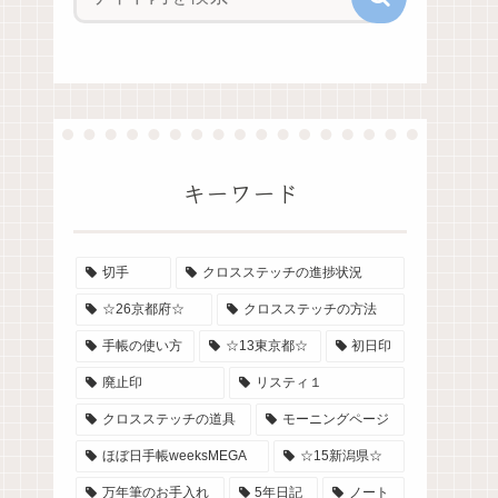
キーワード
切手
クロスステッチの進捗状況
☆26京都府☆
クロスステッチの方法
手帳の使い方
☆13東京都☆
初日印
廃止印
リスティ１
クロスステッチの道具
モーニングページ
ほぼ日手帳weeksMEGA
☆15新潟県☆
万年筆のお手入れ
5年日記
ノート