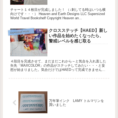
チャート１４枚目が完成しました！ （↓刺してる時はいつも横
向けです・・・） Heaven and Earth Designs LLC Supersized
World Travel Bookshelf Copyright Heaven an...
クロスステッチ【HAED】新し
upersized World Travel Bookshelf【Heaven and Earth Designs】
S
い作品を始めたくなったら、
警戒レベルを感じ取る
４段目を完成させて、まだまだこれから～と気合を入れ直した
矢先「MAXCOLOR」の作品がステッチしてみたい・・・と妄
想が始まりました。気合だけではHAEDって完成できません。
山あり谷ありの道のりです。 その中で「別の作品に現実逃避」
の波がや...
万年筆インク LAMY トルマリンを
買いました