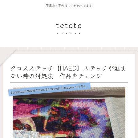
手書き・手作りにこだわってます
tetote
クロスステッチ【HAED】ステッチが進ま
ない時の対処法 作品をチェンジ
upersized World Travel Bookshelf【Heaven and Earth Designs】
S