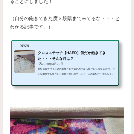
ることにしました！
（自分の飽きてきた度３段階まで来てるな・・・と
わかる記事です。）
tetote
クロスステッチ【HAED】何だか飽きてき
た・・・そんな時は？
🕒️2020年3月29日
新型コロナウイルスの影響とお天気の悪さから巣ごもりのno-seです。こ
んな田舎でも巣ごもり家庭が多いのでしょう、人の気配が一層しなくな
りました。さて、そんな中で黙々と進めているHeaven and earth Designs
ですが、好きと言えども飽きてきます。作品によっては色飛びが激しす
ぎて、全然進まないからおもしろくない！とかベタ刺しばっかりで全然
おもしろくない！と投げ出したくなります。今回はそんな時、私の対策
をご紹介したいと。刺す場所を変えるHeaven and Earth Designs LLCBirds
Eye ViewCopyright Heaven and Earth Designs...