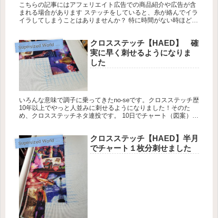
こちらの記事にはアフェリエイト広告での商品紹介や広告が含
まれる場合があります ステッチをしていると、糸が絡んでイラ
イラしてしまうことはありませんか？ 特に時間がない時ほど、
なぜか絡む気がします。 私の経験上、糸が絡む原因は大きく分
けて４つあ...
クロスステッチ【HAED】 確
upersized World Travel Bookshelf【Heaven and Earth Designs】
S
実に早く刺せるようになりま
した
いろんな意味で調子に乗ってきたno-seです。クロスステッチ歴
10年以上でやっと人並みに刺せるようになりました！そのた
め、クロスステッチネタ連投です。 10日でチャート（図案）１
枚が刺しきれるかも！？ チャート21枚目が完成しました。
He...
クロスステッチ【HAED】半月
upersized World Travel Bookshelf【Heaven and Earth Designs】
S
でチャート１枚分刺せました