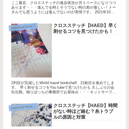
ここ最近、クロスステッチの進歩状況が月１ペースになりつつ
あります・・・進んでる時とそうでない時の差が激しい！トー
タルでも思うようには進んでないのが実情です。 2021年10月
の月間目標達成率は40.6％ Heaven and Earth D...
クロスステッチ【HAED】早く
upersized World Travel Bookshelf【Heaven and Earth Designs】
S
刺せるコツを見つけたかも！
2列目が完成したWorld travel bookshelf、21枚目を進めてしま
す。 早く刺せるコツをYou tubeで見つけたかも 久しぶりの会
社出勤。独りぼっちの事務所でお昼休み・・・ネットサーフィ
ンもな～とぼんやりしていると、You...
クロスステッチ【HAED】時間
upersized World Travel Bookshelf【Heaven and Earth Designs】
S
がない時ほど絡む？糸トラブ
ルの原因と対策