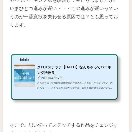
ゃってパーキング法を改善してみたりしましたが、
いまひとつ進みが遅い・・・この進みが遅いってい
うのが一番意欲を失わせる原因では？とも思ってお
ります。
tetote
クロスステッチ【HAED】なんちゃってパーキ
ング法改良
🕒️2020年4月17日
こんにちは！全国に緊急事態宣言が出され、これからどうなっていくの
だろう・・・と不安になるばかりですが、日常を普段通りに過ごそう
と、朝もちゃんと起きて何かと動いてる毎日です。今日は休業日。午後
からはなんちゃってテレビ会議です。初めてなのでどんなものか朝から
テストをしましたが、なかなかおもしろい・・・生活感あふれるバック
（食器棚と冷蔵庫）が気になるところです。さてさて、そんな中時間を
みつけてチマチマとクロスステッチ、進めています。私の癒しですか
ら。昨日はyoutubeでB'zのLiveを見ながら！！！！！...
そこで、思い切ってステッチする作品をチェンジす