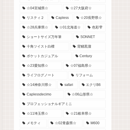
☆04宮城県☆
☆27大阪府☆
リスティ２
Capless
☆20長野県☆
☆28兵庫県☆
☆01北海道☆
色彩雫
ショートサイズ万年筆
SONNET
十角ツイスト白檀
背鰭黒溜
ポケットカジュアル
Century
☆23愛知県☆
☆07福島県☆
ライフログノート
リフォーム
☆14神奈川県☆
safari
エクリB6
Caplessdecimo
☆06山形県☆
プロフェッショナルギアミニ
☆11埼玉県☆
☆21岐阜県☆
メモティ
☆02青森県☆
M600