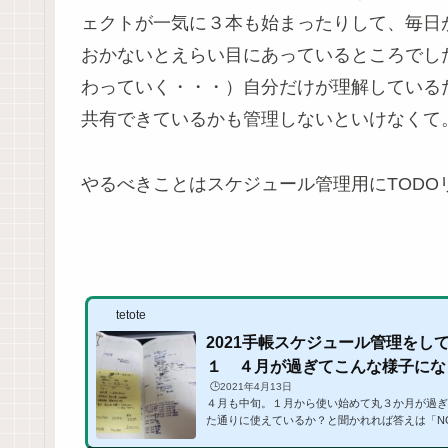
ェクトが一気に３本も始まったりして、毎日
おかないとえらい目にあっているところでし
わっていく・・・）自分だけが理解している
共有できているかも管理しないといけなくて
やるべきことはスケジュール管理用にTODO
tetote
2021手帳スケジュール管理をし
１ ４月が過ぎてこんな様子になって
🕒️2021年4月13日
４月も中旬。１月から使い始めて丸３か月が過ぎ
た通りに使えているか？と聞かれれば答えは「N
だかんだと使い続けております。それが手帳。し