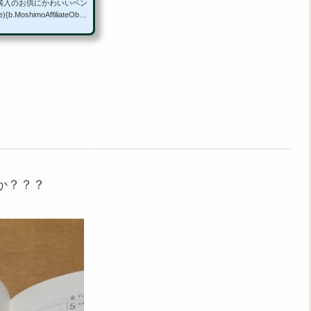
。購入のお供にかわいいペン
.MoshimoAffiliateObje
rentScript||c.scripts;(b.q
=c.createElement(f),d.src
ppendChild(d))})(window,
k/bundle.js","msmaflink");
か？？？