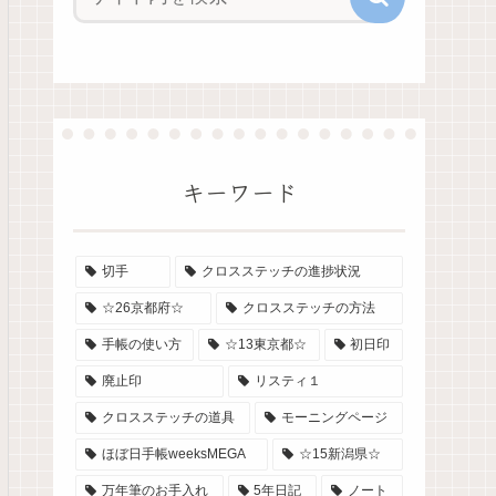
キーワード
切手
クロスステッチの進捗状況
☆26京都府☆
クロスステッチの方法
手帳の使い方
☆13東京都☆
初日印
廃止印
リスティ１
クロスステッチの道具
モーニングページ
ほぼ日手帳weeksMEGA
☆15新潟県☆
万年筆のお手入れ
5年日記
ノート