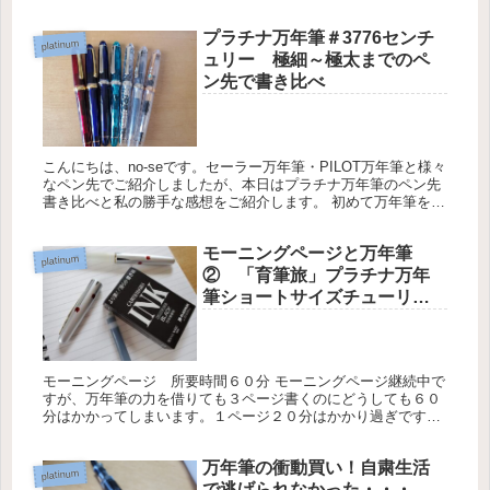
速！！！数年前に比べると２倍以上のお値段になるもの
も・・・ こちらに記載あり⇒プ...
プラチナ万年筆＃3776センチ
platinum
ュリー 極細～極太までのペ
ン先で書き比べ
こんにちは、no-seです。セーラー万年筆・PILOT万年筆と様々
なペン先でご紹介しましたが、本日はプラチナ万年筆のペン先
書き比べと私の勝手な感想をご紹介します。 初めて万年筆を買
う人や２本目、３本目・・・とお悩みの方の参考になればな～
と。...
モーニングページと万年筆
platinum
② 「育筆旅」プラチナ万年
筆ショートサイズチューリッ
プ
モーニングページ 所要時間６０分 モーニングページ継続中で
すが、万年筆の力を借りても３ページ書くのにどうしても６０
分はかかってしまいます。１ページ２０分はかかり過ぎです
ね。 頭に浮かんだことをサラサラ書けばいいのですが、書いて
いるうちに頭は...
万年筆の衝動買い！自粛生活
platinum
で逃げられなかった・・・