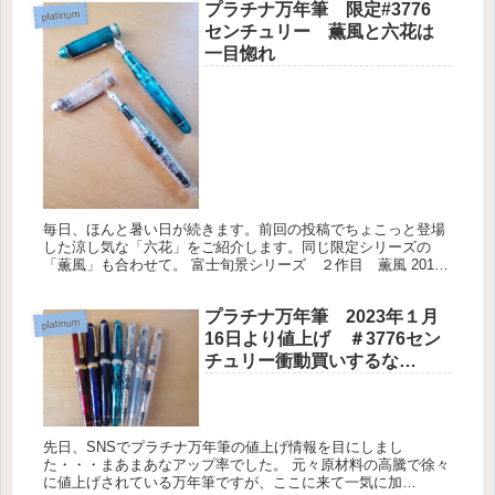
プラチナ万年筆 限定#3776
platinum
センチュリー 薫風と六花は
一目惚れ
毎日、ほんと暑い日が続きます。前回の投稿でちょこっと登場
した涼し気な「六花」をご紹介します。同じ限定シリーズの
「薫風」も合わせて。 富士旬景シリーズ ２作目 薫風 2018
年7月1日発売だった「薫風」色といい、ボディーのカット加
工、初めて画...
プラチナ万年筆 2023年１月
platinum
16日より値上げ ＃3776セン
チュリー衝動買いするな
ら！？
先日、SNSでプラチナ万年筆の値上げ情報を目にしまし
た・・・まあまあなアップ率でした。 元々原材料の高騰で徐々
に値上げされている万年筆ですが、ここに来て一気に加