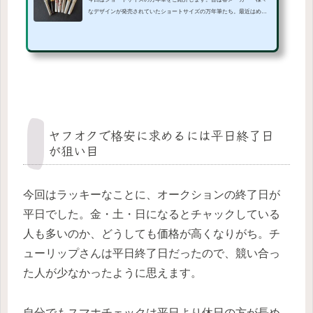
なデザインが発売されていたショートサイズの万年筆たち。最近はめっ
きり減っちゃいました。復刻しないだろうか？ただただ中古品や未使用
品を探しまくる日々です。PILOT現行品が健在！(function(b,c,f,g,a,d,e){b.
MoshimoAffiliateObject=a;b=b||function(){arguments.currentScript=c.current
Script||c.scripts;(b.q=b.q||).push(arguments)};c.getElementById(a)||(d=c.crea
teElement(f),d.src=g,d.id=a,e=c.getElementsByTagName("body"),e.appendC
hild...
ヤフオクで格安に求めるには平日終了日
が狙い目
今回はラッキーなことに、オークションの終了日が
平日でした。金・土・日になるとチャックしている
人も多いのか、どうしても価格が高くなりがち。チ
ューリップさんは平日終了日だったので、競い合っ
た人が少なかったように思えます。
自分でもスマホチェックは平日より休日の方が長め