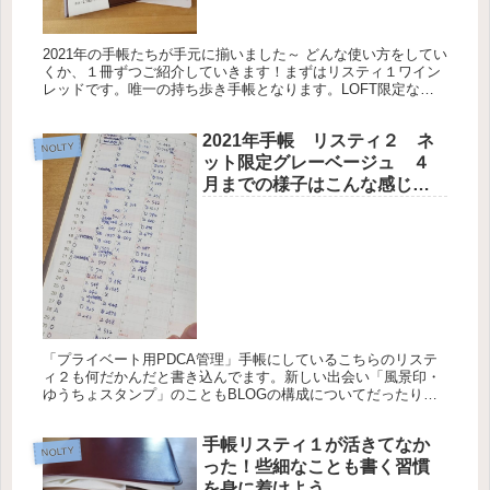
2021年の手帳たちが手元に揃いました～ どんな使い方をしてい
くか、１冊ずつご紹介していきます！まずはリスティ１ワイン
レッドです。唯一の持ち歩き手帳となります。LOFT限定なの
で、公式ネットストアで購入しました。 年間カレンダー ここ
には家...
2021年手帳 リスティ２ ネ
NOLTY
ット限定グレーベージュ ４
月までの様子はこんな感じで
す。
「プライベート用PDCA管理」手帳にしているこちらのリステ
ィ２も何だかんだと書き込んでます。新しい出会い「風景印・
ゆうちょスタンプ」のこともBLOGの構成についてだったり、
もちろんHAEDについてだったり。大きな夢に向かっているか
は謎ですが...
手帳リスティ１が活きてなか
NOLTY
った！些細なことも書く習慣
を身に着けよう