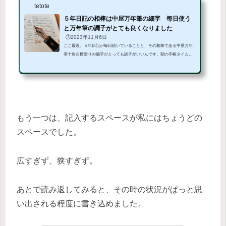
tetote
５年日記の相棒は中屋万年筆の細字 毎日使う
と万年筆の調子がとても良くなりました
🕒️2023年11月6日
ここ最近、５年日記が毎日続いていることと、その相棒である中屋万年
筆十角白檀塗りの細字がとっても調子がいいんです。朝の手帳タイムの
ルーティンを変えてみましたここ２か月ぐらいでしょうか？朝の手帳タ
イムのルーティンを変えてみました。すると５年日記を毎日コツコツ書
くことができるようになりました。前までは モーニングページ LIFE LOG
５年日記の流れで、いつも５年日記に到達するかしないかで、仕事の時
間になったり、家事に追われたり・・・と書けないこと日が多くありま
した。そこで ５年日記 体調日記 スケジュ...
もう一つは、記入するスペースが私にはちょうどの
スペースでした。
広すぎず、狭すぎず。
あとで読み返してみると、その時の状況がぱっと思
い出される程度に書き込めました。