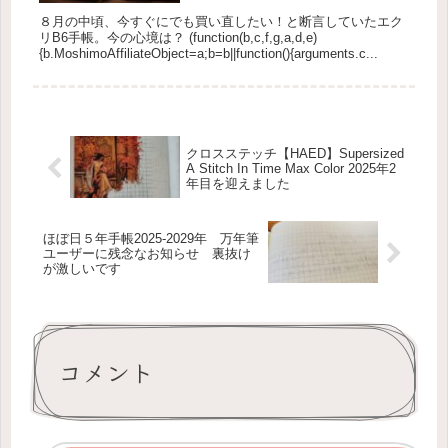
８月の中頃、今すぐにでも買い直したい！と断言していたエク
リB6手帳。今の心境は？ (function(b,c,f,g,a,d,e)
{b.MoshimoAffiliateObject=a;b=b||function(){arguments.c...
クロスステッチ【HAED】Supersized
A Stitch In Time Max Color 2025年2
年目を迎えました
ほぼ日５年手帳2025-2029年 万年筆
ユーザーに残念なお知らせ 裏抜け
が激しいです
コメント