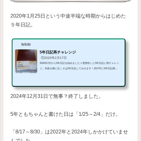
2020年1月25日という中途半端な時期からはじめた
５年日記。
tetote
5年日記再チャレンジ
🕒️2020年2月17日
2020年2月から5年日記を始めました１度挫折した5年日記に再チャレン
ジ。失敗を糧に次こそは5年完走してみせます！2017年に5年日記挫
折・・・2016年～2020年の5年日記を書いていたのですが、2017年に押入
れの肥やしとなりました。途中まで飛び飛びではありますが書いていた
ので、残してはいるのですがね。なぜ挫折？第一の原因は紙質。「一生
に一本」と決め込んで買ったPILOT LEGANCEとの相性が合わなかったの
2024年12月31日で無事？終了しました。
でしょう。 自分の字がこんなにもへたくそなのか！？と、全くもってペ
ン先をコントロールできず、書いていて本当に...
5年ともちゃんと書けた日は「1/25～2/4」だけ。
「8/17～8/30」は2022年と2024年しかかけていませ
んでした。