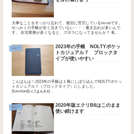
大事なことをすっかり忘れて、復旧に苦労しているno-seです。
せっかくの手帳が全く活きていない・・・書き忘れが多いんで
す。 在宅業務が多くなると、ズボラになってませんか？ 私だ
けでしょうか？ どうせ家で仕事をしているから家事はすぐに手
を付け...
2023年の手帳 NOLTYポケッ
NOLTY
トカジュアル７ ブロックタ
イプが使いやすい
こんばんは！2023年の手帳は１冊にしぼり込んでNOLTYポケッ
トカジュアル７（ブロックタイプ）にしました。
(function(b,c,f,g,a,d,e)
{b.MoshimoAffiliateObject=a;b=b||function...
2020年版エクリB6はこのまま
NOLTY
使い続けます