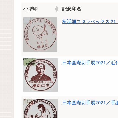
小型印
記念印名
横浜旭スタンペックス’2
日本国際切手展2021／近
日本国際切手展2021／手