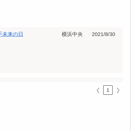
手未来の日
横浜中央
2021/8/30
1
❮
❯