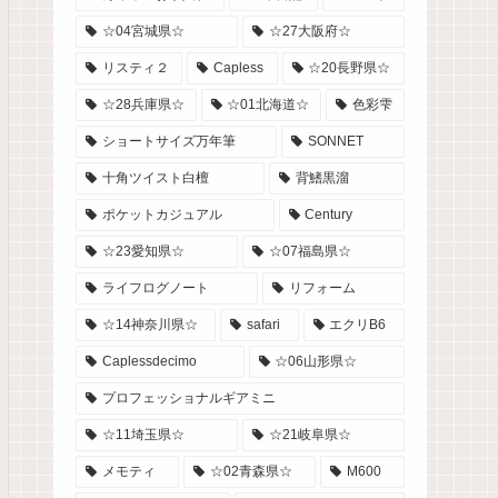
☆04宮城県☆
☆27大阪府☆
リスティ２
Capless
☆20長野県☆
☆28兵庫県☆
☆01北海道☆
色彩雫
ショートサイズ万年筆
SONNET
十角ツイスト白檀
背鰭黒溜
ポケットカジュアル
Century
☆23愛知県☆
☆07福島県☆
ライフログノート
リフォーム
☆14神奈川県☆
safari
エクリB6
Caplessdecimo
☆06山形県☆
プロフェッショナルギアミニ
☆11埼玉県☆
☆21岐阜県☆
メモティ
☆02青森県☆
M600