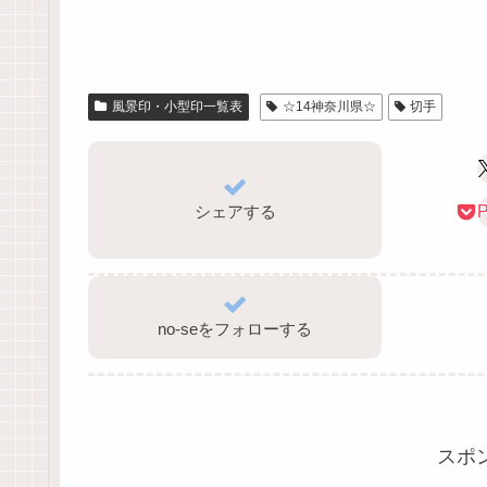
風景印・小型印一覧表
☆14神奈川県☆
切手
シェアする
P
no-seをフォローする
スポ