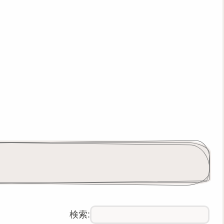
。
検索: