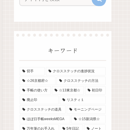
キーワード
切手
クロスステッチの進捗状況
☆26京都府☆
クロスステッチの方法
手帳の使い方
☆13東京都☆
初日印
廃止印
リスティ１
クロスステッチの道具
モーニングページ
ほぼ日手帳weeksMEGA
☆15新潟県☆
万年筆のお手入れ
5年日記
ノート