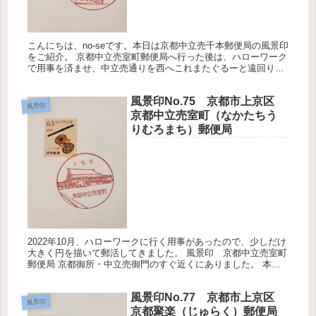
こんにちは、no-seです。本日は京都中立売千本郵便局の風景印
をご紹介。 京都中立売室町郵便局へ行った後は、ハローワーク
で用事を済ませ、中立売通りを西へこれまたぐるーと遠回りを
してきました。 風景印 京都中立売千本郵便局 京都市考古資
料館は...
風景印No.75 京都市上京区
風景印
京都中立売室町（なかたちう
りむろまち）郵便局
2022年10月、ハローワークに行く用事があったので、少しだけ
大きく円を描いて郵活してきました。 風景印 京都中立売室町
郵便局 京都御所・中立売御門のすぐ近くにありました。 本来
ならば御所に入って紫宸殿の写真も欲しいところですが、先を
急いで...
風景印No.77 京都市上京区
風景印
京都聚楽（じゅらく）郵便局