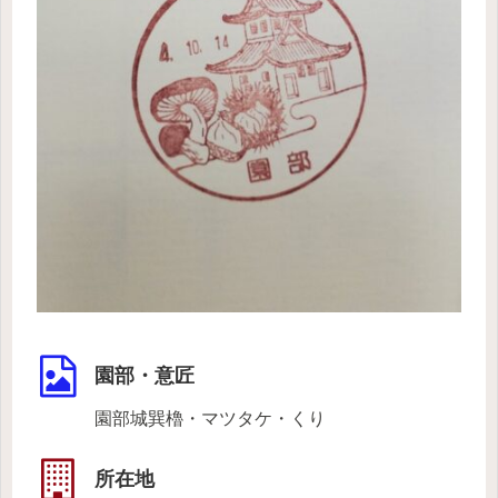
園部・意匠
園部城巽櫓・マツタケ・くり
所在地