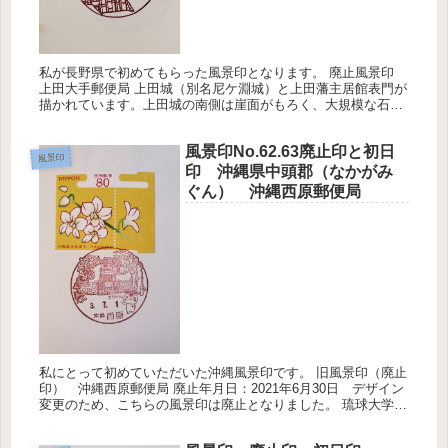
私が長野県で初めてもらった風景印となります。 廃止風景印
上田大手郵便局 上田城（別名尼ケ淵城）と上田藩主居館表門が
描かれています。上田城の南側は崖面がもろく、大規模な石垣
が設置されました。今もそのなごりが残っているようです。そ
して、上田藩...
風景印No.62.63廃止印と初日
風景印
印 沖縄県中頭郡（なかがみ
ぐん） 沖縄西原郵便局
私にとって初めていただいた沖縄風景印です。 旧風景印（廃止
印） 沖縄西原郵便局 廃止年月日：2021年6月30日 デザイン
変更のため、こちらの風景印は廃止となりました。 琉球大学、
製糖工場、西原の塔が描かれています。遠くに見える建物が琉
球大...