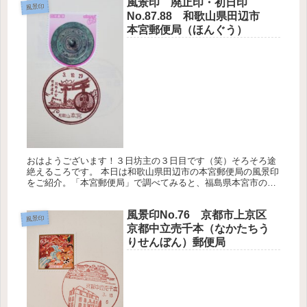
風景印 廃止印・初日印
風景印
No.87.88 和歌山県田辺市
本宮郵便局（ほんぐう）
おはようございます！３日坊主の３日目です（笑）そろそろ途
絶えるころです。 本日は和歌山県田辺市の本宮郵便局の風景印
をご紹介。「本宮郵便局」で調べてみると、福島県本宮市の
「本宮郵便局（もとみや）」もありました。 私にとって和歌山
県の風景印第１...
風景印No.76 京都市上京区
風景印
京都中立売千本（なかたちう
りせんぼん）郵便局