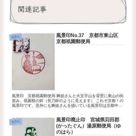
関連記事
風景印No.37 京都市東山区
風景印
京都祇園郵便局
風景印 京都祇園郵便局 舞妓さんと大文字山を背景に東山の街
並み、祇園祭の鉾（長刀鉾のように見えます） これぞ京都！の
風景印です。意外にも舞妓さんを描いている風景印は京都中央
郵便局とこちらの２局だけのようです。 郵便局自身はポップな
造りです。...
風景印廃止印 宮城県苅田郡
風景印
(かったぐん）湯原郵便局（ゆ
のはら）