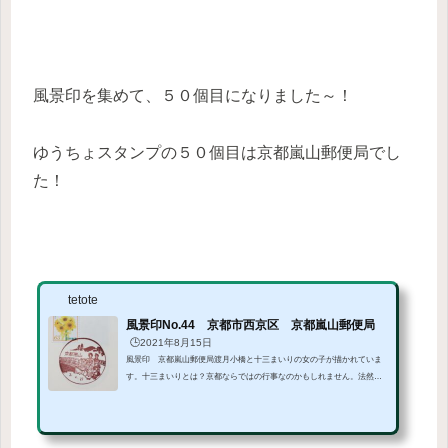
風景印を集めて、５０個目になりました～！
ゆうちょスタンプの５０個目は京都嵐山郵便局でし
た！
tetote
風景印No.44 京都市西京区 京都嵐山郵便局
🕒️2021年8月15日
風景印 京都嵐山郵便局渡月小橋と十三まいりの女の子が描かれていま
す。十三まいりとは？京都ならではの行事なのかもしれません。法然寺
というお寺にお参りをします。「渡月橋を渡り切るまで後ろを振り返っ
てはダメ！」と行く前から親にきつく言われます。わたしの場合大雨で
した。着慣れない着物を着せられ、裾が汚れるたら何だかんだ言われ、
お寺から帰る階段で父に呼ばれ振り向こうとした瞬間でした・・・母に