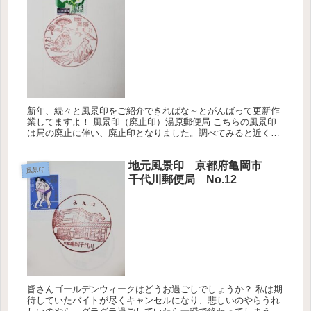
新年、続々と風景印をご紹介できればな～とがんばって更新作
業してますよ！ 風景印（廃止印）湯原郵便局 こちらの風景印
は局の廃止に伴い、廃止印となりました。調べてみると近くに
「湯原簡易郵便局」が開局したようなので、住民の方は不便に
ならず良かった...
地元風景印 京都府亀岡市
風景印
千代川郵便局 No.12
皆さんゴールデンウィークはどうお過ごしでしょうか？ 私は期
待していたバイトが尽くキャンセルになり、悲しいのやらうれ