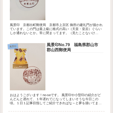
風景印 京都出町郵便局 京都市上京区 御所の建礼門が描かれ
ています。この門は最上級に格式の高い（天皇・皇后）ぐらい
しか通れないとか。常に閉まってます。（見たことないけ
ど・・・） 御所の近くで働いているくせに１度も「特別公開」
でお宝品を見学し...
風景印No.79 福島県郡山市
風景印
郡山西郵便局
おはようございます！no-seです。 風景印や小型印の紹介がど
んどんと遅れて、１年遅れてになってしまいそうな今日この
頃。１日１記事目指してご紹介できればな～と夢を描いてま
す。 風景印 郡山西郵便局 小型印「秋の楽しい切手展」の郵
頼と共にいた...