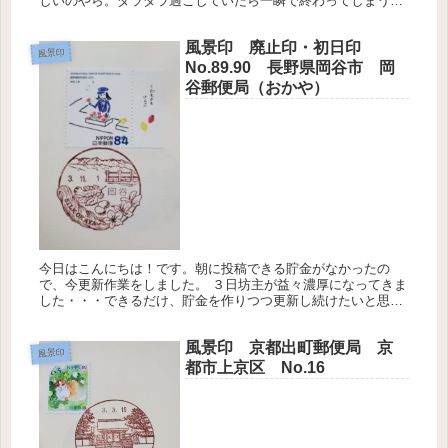
しいのやら。ダラダラ過ごしていたら一瞬で終わってしまうゴ
ールデンウィーク。舞い込んだ時間を利用して集めるだけ集め
た風景印や小型...
風景印 廃止印・初日印
風景印
No.89.90 長野県岡谷市 岡
谷郵便局（おかや）
今日はこんにちは！です。朝に投稿できる貯金がなかったの
で、今更新作業をしました。 ３日坊主が益々濃厚になってきま
した・・・できるだけ、貯金を作りつつ更新し続けたいと思っ
てます。 本日は長野県岡谷市岡谷郵便局の風景印をご紹介。図
案変更があり、...
風景印 京都出町郵便局 京
風景印
都市上京区 No.16