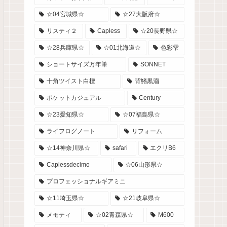
☆04宮城県☆
☆27大阪府☆
リスティ２
Capless
☆20長野県☆
☆28兵庫県☆
☆01北海道☆
色彩雫
ショートサイズ万年筆
SONNET
十角ツイスト白檀
背鰭黒溜
ポケットカジュアル
Century
☆23愛知県☆
☆07福島県☆
ライフログノート
リフォーム
☆14神奈川県☆
safari
エクリB6
Caplessdecimo
☆06山形県☆
プロフェッショナルギアミニ
☆11埼玉県☆
☆21岐阜県☆
メモティ
☆02青森県☆
M600