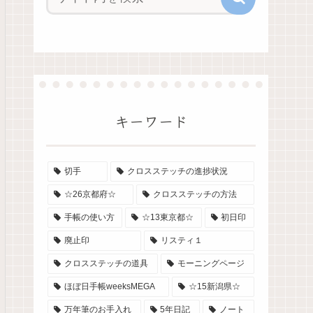
キーワード
切手
クロスステッチの進捗状況
☆26京都府☆
クロスステッチの方法
手帳の使い方
☆13東京都☆
初日印
廃止印
リスティ１
クロスステッチの道具
モーニングページ
ほぼ日手帳weeksMEGA
☆15新潟県☆
万年筆のお手入れ
5年日記
ノート