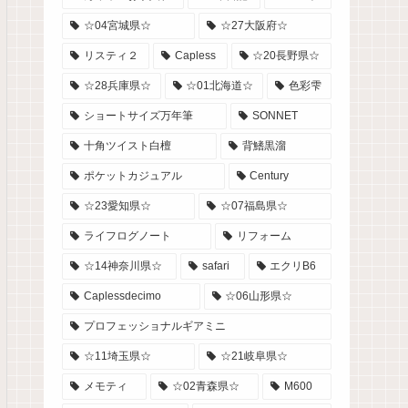
☆04宮城県☆
☆27大阪府☆
リスティ２
Capless
☆20長野県☆
☆28兵庫県☆
☆01北海道☆
色彩雫
ショートサイズ万年筆
SONNET
十角ツイスト白檀
背鰭黒溜
ポケットカジュアル
Century
☆23愛知県☆
☆07福島県☆
ライフログノート
リフォーム
☆14神奈川県☆
safari
エクリB6
Caplessdecimo
☆06山形県☆
プロフェッショナルギアミニ
☆11埼玉県☆
☆21岐阜県☆
メモティ
☆02青森県☆
M600