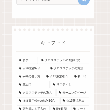
キーワード
切手
クロスステッチの進捗状況
☆26京都府☆
クロスステッチの方法
手帳の使い方
☆13東京都☆
初日印
廃止印
リスティ１
クロスステッチの道具
モーニングページ
ほぼ日手帳weeksMEGA
☆15新潟県☆
万年筆のお手入れ
5年日記
ノート