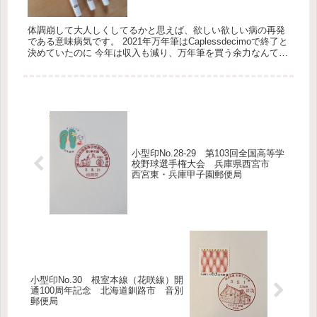
体調崩して大人しくしてるかと思えば、欲しい欲しい病の再発
である意味病気です。 2021年万年筆はCaplessdecimoで終了と
決めていたのに 今年は収入も減り、万年筆を買う余力なんて全
くなくなってしまっているのに、すでに２本も手に入れて...
小型印No.28-29 第103回全国高等学
校野球選手権大会 兵庫県西宮市
西宮東・兵庫甲子園郵便局
小型印No.30 根室本線（花咲線）開
通100周年記念 北海道釧路市 音別
郵便局