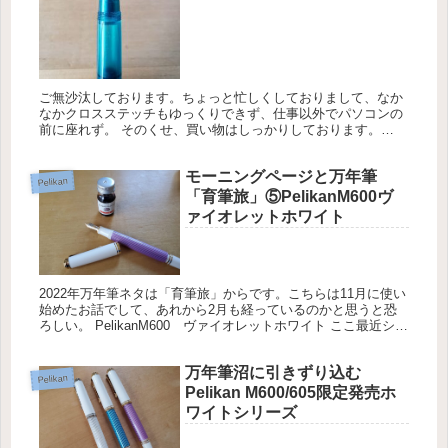
ご無沙汰しております。ちょっと忙しくしておりまして、なか
なかクロスステッチもゆっくりできず、仕事以外でパソコンの
前に座れず。 そのくせ、買い物はしっかりしております。
Pelikan M205は４本目 「もう、万年筆は買わない」口が酸っぱ
く...
モーニングページと万年筆
Pelikan
「育筆旅」⑤PelikanM600ヴ
ァイオレットホワイト
2022年万年筆ネタは「育筆旅」からです。こちらは11月に使い
始めたお話でして、あれから2月も経っているのかと思うと恐
ろしい。 PelikanM600 ヴァイオレットホワイト ここ最近ショ
ートサイズで細字が続いていたので、軸も太めでペン先も...
万年筆沼に引きずり込む
Pelikan
Pelikan M600/605限定発売ホ
ワイトシリーズ