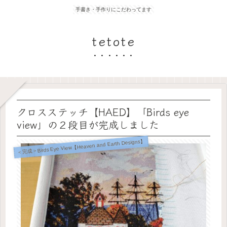
手書き・手作りにこだわってます
tetote
クロスステッチ【HAED】「Birds eye
view」の２段目が完成しました
＜完成＞Birds Eye View【Heaven and Earth Designs】