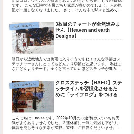
新型コロナウイルスの影響とお天気の悪さから巣ごもりのno-se
です。 こんな田舎でも巣ごもり家庭が多いのでしょう、人の気
配が一層しなくなりました。 さて、そんな中で黙々と進めてい
るHeaven and earth Designsですが、好き...
3枚目のチャートが全然進みま
完成＞Birds Eye View【Heaven and Earth Designs】
＜
せん【Heaven and earth
Designs】
明日から近畿地方では梅雨に入りそうですね！そんな季節はス
テッチャーさんにとってもどんより季節だと思います。 私はま
さにどんよりモード。全くと言っていいほどステッチが進みま
せん。 Birds Eye View ３枚目のチャートが全然進みません...
クロスステッチ【HAED】ステ
完成＞Birds Eye View【Heaven and Earth Designs】
＜
ッチタイムを習慣化させるた
めに「ライフログ」をつける
こんにちは！no-seです。2022年10月の３連休はいまいちお天
気がよくありませんでした。３連休前に一気に気温も下がり、
体調を崩しそうな要素が満載。皆様、ご自愛くださいませ。 さ
て、この３連休家にべったりおこもりしていた割にはクロスス