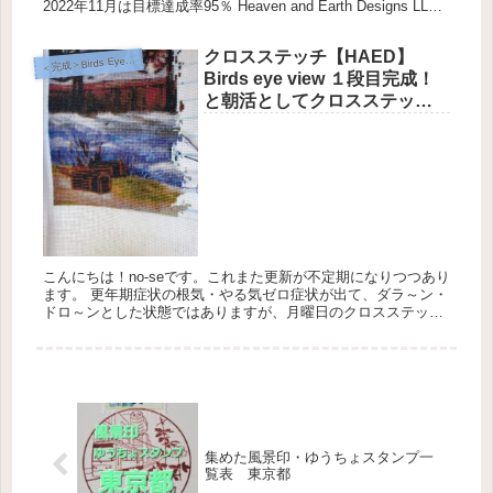
2022年11月は目標達成率95％ Heaven and Earth Designs LLC
Birds Ey...
クロスステッチ【HAED】
完成＞Birds Eye View【Heaven and Earth Designs】
＜
Birds eye view １段目完成！
と朝活としてクロスステッチ
をする
こんにちは！no-seです。これまた更新が不定期になりつつあり
ます。 更年期症状の根気・やる気ゼロ症状が出て、ダラ～ン・
ドロ～ンとした状態ではありますが、月曜日のクロスステッチ
進歩状況はがんばって続けていこうと思います。 Bird eye ...
集めた風景印・ゆうちょスタンプ一
覧表 東京都