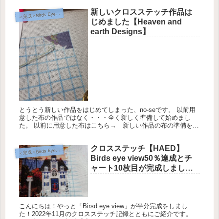
テッ...
新しいクロスステッチ作品は
完成＞Birds Eye View【Heaven and Earth Designs】
＜
じめました【Heaven and
earth Designs】
とうとう新しい作品をはじめてしまった、no-seです。 以前用
意した布の作品ではなく・・・全く新しく準備して始めまし
た。 以前に用意した布はこちら→ 新しい作品の布の準備を始
めました【Heaven and earth Designs】 大物...
クロスステッチ【HAED】
完成＞Birds Eye View【Heaven and Earth Designs】
＜
Birds eye view50％達成とチ
ャート10枚目が完成しまし
た！
こんにちは！やっと「Birsd eye view」が半分完成をしまし
た！2022年11月のクロスステッチ記録とともにご紹介です。