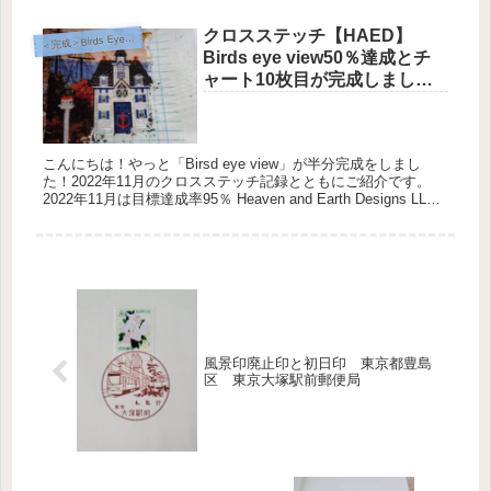
で肩こりがひどくて・・・と嘆き、先週・今週とゆっくり腰を
据える時...
クロスステッチ【HAED】
完成＞Birds Eye View【Heaven and Earth Designs】
＜
Birds eye view50％達成とチ
ャート10枚目が完成しまし
た！
こんにちは！やっと「Birsd eye view」が半分完成をしまし
た！2022年11月のクロスステッチ記録とともにご紹介です。
2022年11月は目標達成率95％ Heaven and Earth Designs LLC
Birds Ey...
風景印廃止印と初日印 東京都豊島
区 東京大塚駅前郵便局