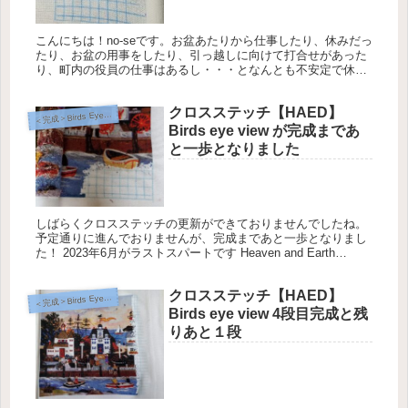
こんにちは！no-seです。お盆あたりから仕事したり、休みだっ
たり、お盆の用事をしたり、引っ越しに向けて打合せがあった
り、町内の役員の仕事はあるし・・・となんとも不安定で休み
なのに休んでいない日が続いてます。 グリッド線を追加で記入
しました...
クロスステッチ【HAED】
完成＞Birds Eye View【Heaven and Earth Designs】
＜
Birds eye view が完成まであ
と一歩となりました
しばらくクロスステッチの更新ができておりませんでしたね。
予定通りに進んでおりませんが、完成まであと一歩となりまし
た！ 2023年6月がラストスパートです Heaven and Earth
Designs LLC Birds Eye View...
クロスステッチ【HAED】
完成＞Birds Eye View【Heaven and Earth Designs】
＜
Birds eye view 4段目完成と残
りあと１段