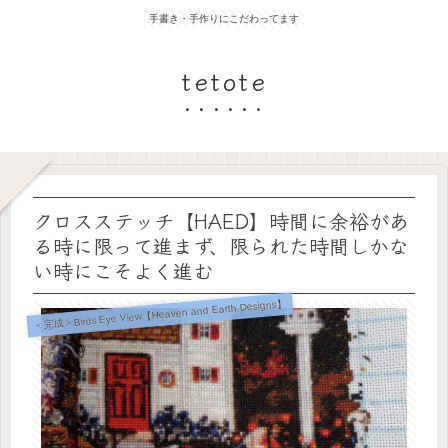
手書き・手作りにこだわってます
tetote
クロスステッチ【HAED】時間に余裕があ
る時に限って進まず、限られた時間しかな
い時にこそよく進む
＜完成＞Birds Eye View【Heaven and Earth Designs】