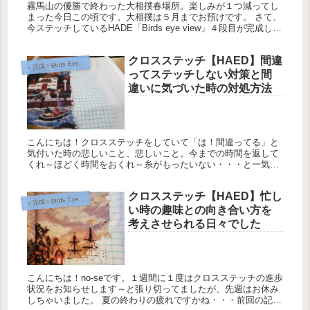
霧馬山の優勝で終わった大相撲春場所。楽しみが１つ減ってし
まった今日この頃です。大相撲は５月までお預けです。 さて、
今ステッチしているHADE「Birds eye view」４段目が完成しま
した！ 2023年3月 ２か月半で１段分が完成 He...
クロスステッチ【HAED】間違
完成＞Birds Eye View【Heaven and Earth Designs】
＜
ってステッチしない対策と間
違いに気づいた時の対処方法
こんにちは！クロスステッチをしていて「は！間違ってる」と
気付いた時の悲しいこと、悲しいこと。今までの時間を返して
くれ～ほどく時間をおくれ～糸がもったいない・・・と一気に
気分が沈み、やる気がなくなる場面ですね。 そんなことになら
ないように、間...
クロスステッチ【HAED】忙し
完成＞Birds Eye View【Heaven and Earth Designs】
＜
い時の趣味との向き合い方を
考えさせられる日々でした
こんにちは！no-seです。１週間に１度はクロスステッチの進歩
状況をお知らせします～と張り切ってましたが、先週はお休み
しちゃいました。 夏の終わりの疲れですかね・・・前回の記事