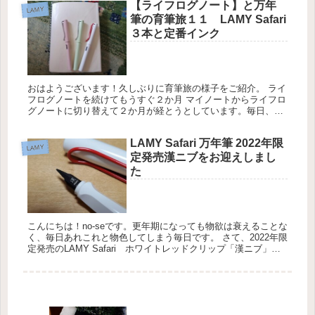
【ライフログノート】と万年
LAMY
筆の育筆旅１１ LAMY Safari
３本と定番インク
おはようございます！久しぶりに育筆旅の様子をご紹介。 ライ
フログノートを続けてもうすぐ２か月 マイノートからライフロ
グノートに切り替えて２か月が経とうとしています。毎日、少
しは遅れることはあってもリアルタイムで書けてます。そのお
かげで溜めて...
LAMY Safari 万年筆 2022年限
LAMY
定発売漢ニブをお迎えしまし
た
こんにちは！no-seです。更年期になっても物欲は衰えることな
く、毎日あれこれと物色してしまう毎日です。 さて、2022年限
定発売のLAMY Safari ホワイトレッドクリップ「漢ニブ」を
お迎えしました。 2022年5月先行発売はスルー ...