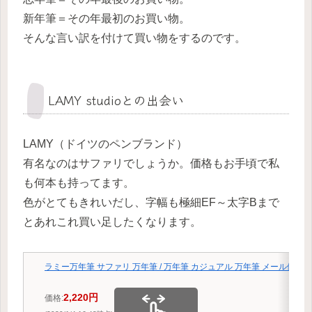
新年筆＝その年最初のお買い物。
そんな言い訳を付けて買い物をするのです。
LAMY studioとの出会い
LAMY（ドイツのペンブランド）
有名なのはサファリでしょうか。価格もお手頃で私
も何本も持ってます。
色がとてもきれいだし、字幅も極細EF～太字Bまで
とあれこれ買い足したくなります。
ラミー万年筆 サファリ 万年筆 / 万年筆 カジュアル 万年筆 メール便送料
2,220円
価格: